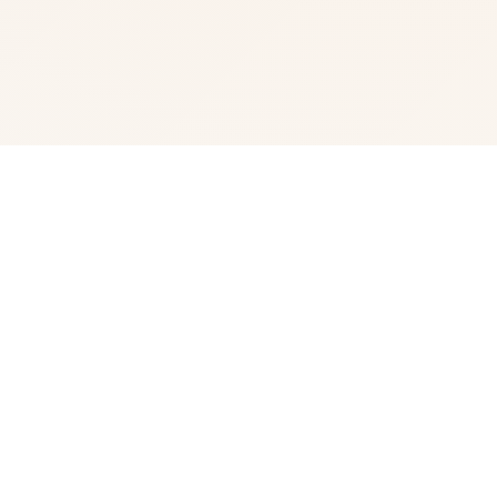
🎨 产品介绍
我的名字是峰岸优真。 由于某些原因从以前开始便作为仆
人住在宫之杜家中。 虽然我从小喜欢宫之杜春音，由于身
份的巨大差距，始终没有说出口。 然而春音主动向我告
白，我们公开成为恋人 不过，仆人和名门千金，始终是常
人难以接受的事实。 当我们向老爷——春音的父亲坦白，
希望获得祝福时，春音和老爷大吵了一架。 甚至收拾了行
李离家出走。 不管我说什么，她浑然不听坚决不回家。