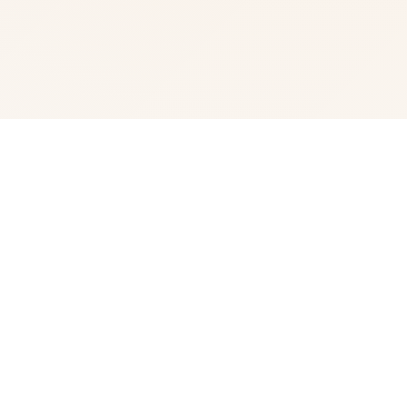
💾 玩法介绍
我的名字是峰岸优真。 由于某些原因从以前开始便作为仆
人住在宫之杜家中。 虽然我从小喜欢宫之杜春音，由于身
份的巨大差距，始终没有说出口。 然而春音主动向我告
白，我们公开成为恋人 不过，仆人和名门千金，始终是常
人难以接受的事实。 当我们向老爷——春音的父亲坦白，
希望获得祝福时，春音和老爷大吵了一架。 甚至收拾了行
李离家出走。 不管我说什么，她浑然不听坚决不回家。