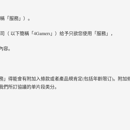
簡稱「服務」）。
（ 以下簡稱「4Gamers」）给予只欲您使用「服務」，
內容。
務」得能會有附加入條款或者產品規肯定(包括年齡限订)。附加
我們所訂協議的单片段类分。