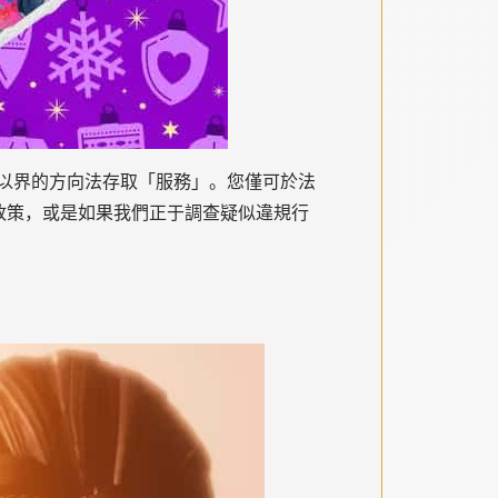
以界的方向法存取「服務」。您僅可於法
政策，或是如果我們正于調查疑似違規行