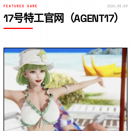
FEATURED GAME
2026.08.09
17号特工官网（AGENT17）