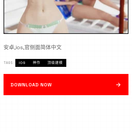
安卓,ios,官侧面简体中文
TAGS:
IOS
神作
顶级建模
→
DOWNLOAD NOW