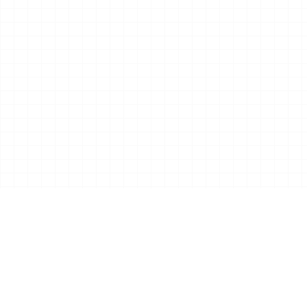
02
ABOUT THE GAME