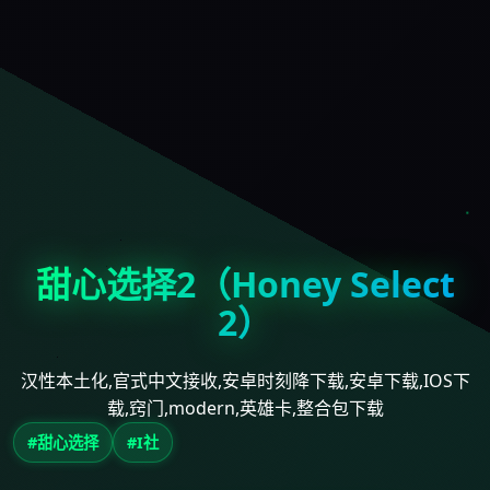
甜心选择2（Honey Select
2）
汉性本土化,官式中文接收,安卓时刻降下载,安卓下载,IOS下
载,窍门,modern,英雄卡,整合包下载
#甜心选择
#I社