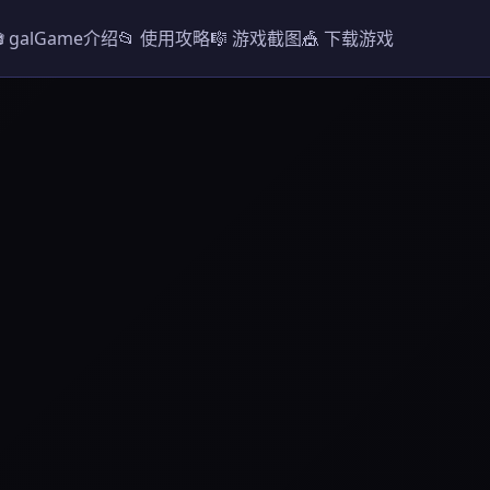
🎬 galGame介绍
📂 使用攻略
🎼 游戏截图
🎪 下载游戏