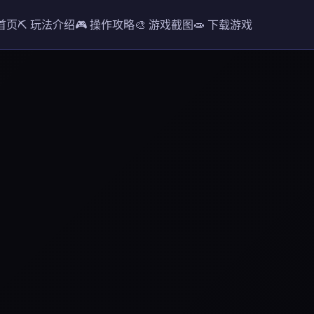
 首页
⛏️ 玩法介绍
🎮 操作攻略
🎨 游戏截图
🧫 下载游戏