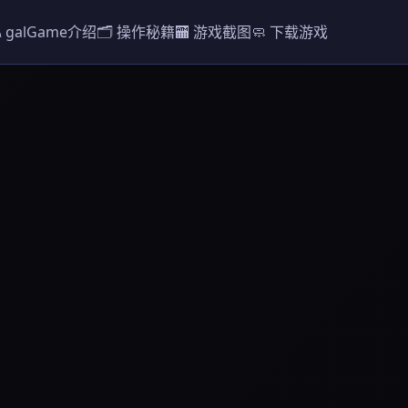
️ galGame介绍
🗂️ 操作秘籍
🏧 游戏截图
🧼 下载游戏