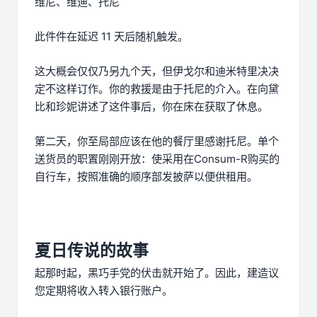
维尼、维迪、托尼
此件件在延迟 11 天后随机触发。
这大概会仅仅乃另九个天，但伊戈尔和迪米特里决决
定不这样订作。你的救援是由于托尼的介入。在向黛
比和珍妮讲述了这件事后，你在床在获取了休息。
第二天，你至局部应该在他的餐厅里感谢托尼。单个
送货员的职置刚刚开放：使采用在Consum-R购买的
自行车，按照准确的顺序部发披萨以便供租用。
夏日传说的故事
起那时起，黑巧手党的伏击就开始了。因此，建造议
您定期将收入转入银行账户。