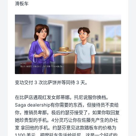
滑板车
变功交付 3 次比萨饼并等同待 3 天。
在比萨店遇观红发女郎蒂娜。托尼说服你换档。
Saga dealership有你需要的东西，但接待员不卖给
你，推销员卑鄙。极后约瑟芬接受了，如果你取回复
她珍贵型的手机。4分灵巧让你在佐藤先产生的办社
室 拿回他的手机。约瑟芬意见这款踏板车的价格为
1,100 美元。把摩托车告诉给托尼，这是一个好式的