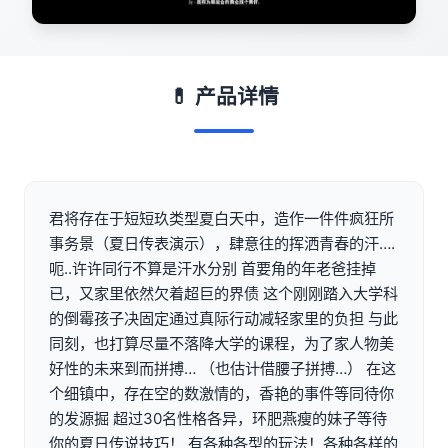
💊 产品详情
君将存在于短短玖类型夏白天中，造作一件件疯狂所
事务景（夏日传表演示），肆意往的挥洒青春的汗….
呃..许许同行不算是汗水分别 首要角的年老爸挂掉
已，又家里依然欠着超巨的界债 这个刚刚踏入大学科
的倒霉孩子决固定通过真际行动减轻家里的负担 与此
同刻，也打算尽量不落降大学的课程，为了家人物美
好性的未来到而拼搏… （也估计借腰子拼搏…） 在这
个细镇中，存在空的数激情的，香艳的事件等同待你
的发源掘 超过30名性格各异，环肥燕瘦的妹子等待
你的夏日传说技巧！ 有各种各型的玩法！各种各样的