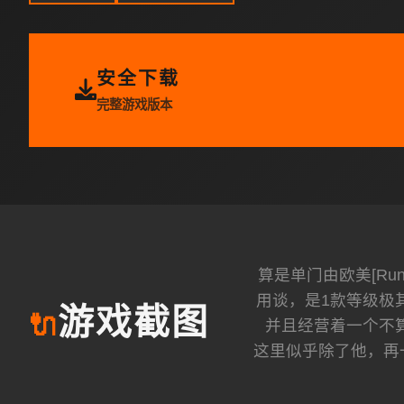
安全下载
完整游戏版本
算是单门由欧美[R
用谈，是1款等级极
游戏截图
🔌
并且经营着一个不
这里似乎除了他，再