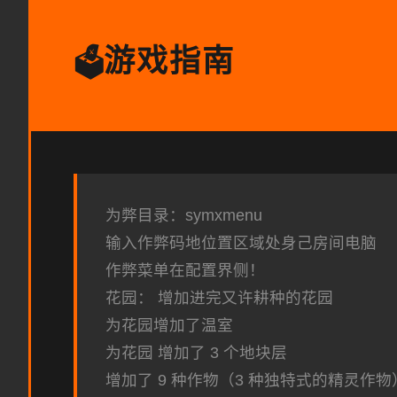
游戏指南
🗳️
为弊目录：symxmenu
输入作弊码地位置区域处身己房间电脑
作弊菜单在配置界侧！
花园： 增加进完又许耕种的花园
为花园增加了温室
为花园 增加了 3 个地块层
增加了 9 种作物（3 种独特式的精灵作物