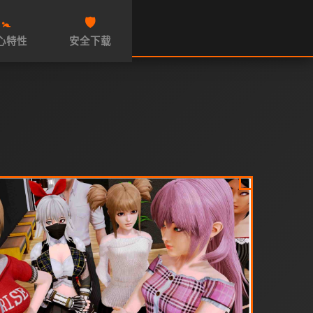
🚼
🛡️
心特性
安全下载